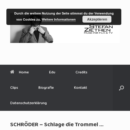
Zum
Inhalt
springen
Durch die weitere Nutzung der Seite stimmst du der Verwendung
Akzeptieren
von Cookies zu.
Weitere Informationen
Home
Edu
Credits
Clips
Biografie
Kontakt
Datenschutzerklärung
SCHRÖDER – Schlage die Trommel …