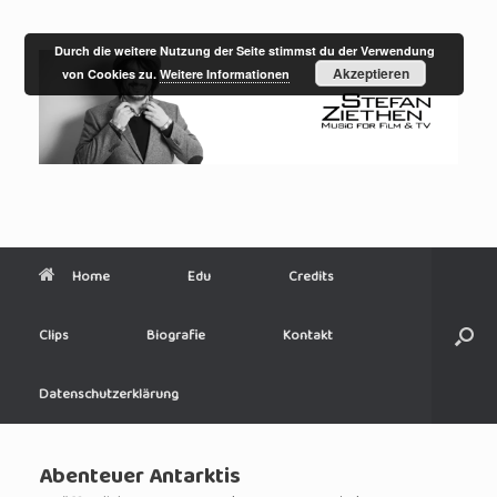
Zum
Inhalt
springen
Durch die weitere Nutzung der Seite stimmst du der Verwendung
Akzeptieren
von Cookies zu.
Weitere Informationen
Home
Edu
Credits
Clips
Biografie
Kontakt
Datenschutzerklärung
Abenteuer Antarktis