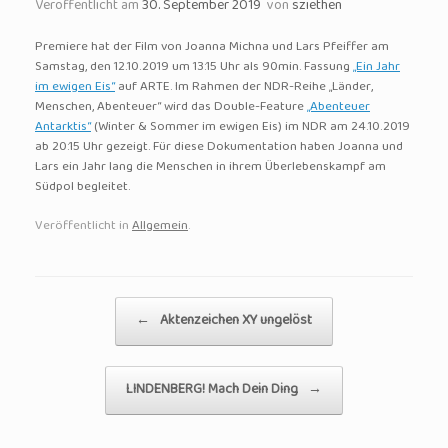
Veröffentlicht am
30. September 2019
von
sziethen
Premiere hat der Film von Joanna Michna und Lars Pfeiffer am
Samstag, den 12.10.2019 um 13:15 Uhr als 90min. Fassung
„Ein Jahr
im ewigen Eis“
auf ARTE. Im Rahmen der NDR-Reihe „Länder,
Menschen, Abenteuer“ wird das Double-Feature
„Abenteuer
Antarktis“
(Winter & Sommer im ewigen Eis) im NDR am 24.10.2019
ab 20:15 Uhr gezeigt. Für diese Dokumentation haben Joanna und
Lars ein Jahr lang die Menschen in ihrem Überlebenskampf am
Südpol begleitet.
Veröffentlicht in
Allgemein
.
Beitragsnavigation
←
Aktenzeichen XY ungelöst
LINDENBERG! Mach Dein Ding
→